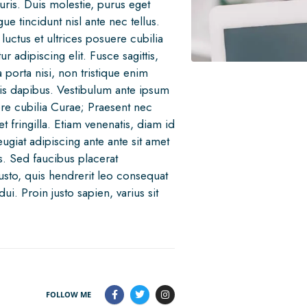
ris. Duis molestie, purus eget
ue tincidunt nisl ante nec tellus.
luctus et ultrices posuere cubilia
 adipiscing elit. Fusce sagittis,
a porta nisi, non tristique enim
tis dapibus. Vestibulum ante ipsum
uere cubilia Curae; Praesent nec
ringilla. Etiam venenatis, diam id
feugiat adipiscing ante ante sit amet
is. Sed faucibus placerat
to, quis hendrerit leo consequat
ui. Proin justo sapien, varius sit
FOLLOW ME