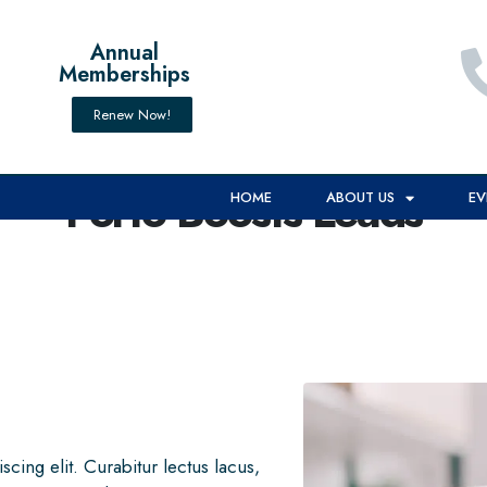
Annual
Memberships
Renew Now!
Porto Boosts Leads
HOME
ABOUT US
EV
cing elit. Curabitur lectus lacus,