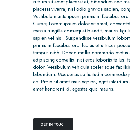
rutrum sit amet placerat et, bibendum nec mau
placerat viverra, nisi odio gravida sapien, cong
Vestibulum ante ipsum primis in faucibus orci 
Curae; Lorem ipsum dolor sit amet, consectetur
massa fringilla consequat blandit, mauris ligul
sapien vel nisl. Suspendisse vestibulum lobor
primis in faucibus orci luctus et ultrices pos
tempus nibh. Donec mollis commodo metus et f
adipiscing convallis, nisi eros lobortis tellus, 
dolor. Vestibulum vehicula scelerisque facilis
bibendum. Maecenas sollicitudin commodo jus
ac. Proin sit amet risus sapien, eget interdum d
amet hendrerit id, egestas quis mauris.
GET IN TOUCH